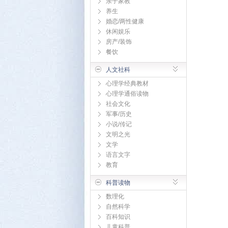
亲子家教
养生
婚恋/两性健康
休闲娱乐
房产/装饰
餐饮
人文社科
心理学经典教材
心理学通俗读物
社会文化
军事/历史
小说/传记
文明之光
文学
语言文字
教育
科普读物
数理化
自然科学
百科知识
儿童科普