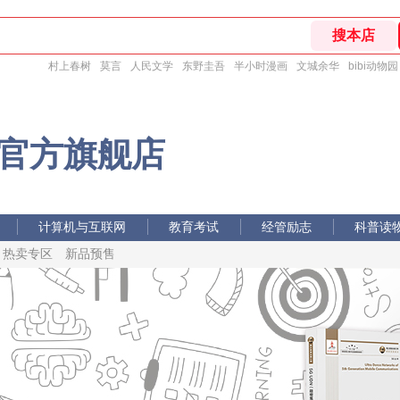
村上春树
莫言
人民文学
东野圭吾
半小时漫画
文城余华
bibi动物园
官方旗舰店
计算机与互联网
教育考试
经管励志
科普读
热卖专区
计算机与互联网
时尚生活
新品预售
人文社科
教育考试
经管励志
科普读
时尚生活
人文社科