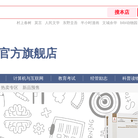
村上春树
莫言
人民文学
东野圭吾
半小时漫画
文城余华
bibi动物园
官方旗舰店
计算机与互联网
教育考试
经管励志
科普读
热卖专区
计算机与互联网
时尚生活
新品预售
人文社科
教育考试
经管励志
科普读
时尚生活
人文社科