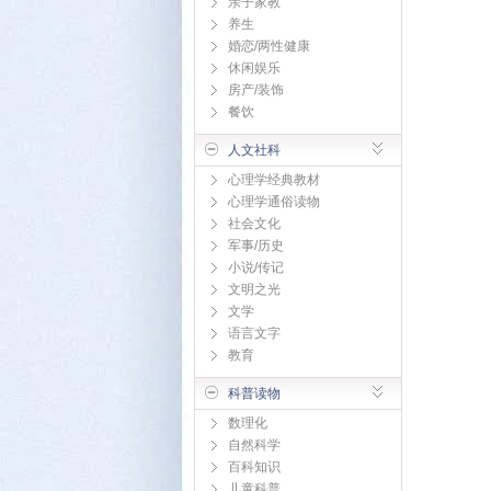
亲子家教
养生
婚恋/两性健康
休闲娱乐
房产/装饰
餐饮
人文社科
心理学经典教材
心理学通俗读物
社会文化
军事/历史
小说/传记
文明之光
文学
语言文字
教育
科普读物
数理化
自然科学
百科知识
儿童科普